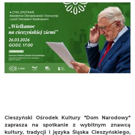
0.06 km
2026-08-07
Cieszyn
0.06 km
2026-08-14
Cieszyński Ośrodek Kultury "Dom Narodowy"
Cieszyn
zaprasza na spotkanie z wybitnym znawcą
0.06 km
2026-08-21
kultury, tradycji i języka Śląska Cieszyńskiego,