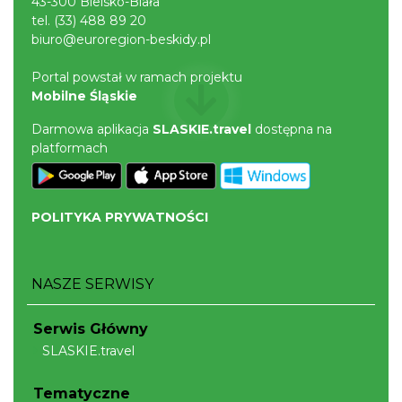
43-300 Bielsko-Biała
tel.
(33) 488 89 20
biuro@euroregion-beskidy.pl
Portal powstał w ramach projektu
Mobilne Śląskie
Cieszyn
0.41 km
2026-08-21
Darmowa aplikacja
SLASKIE.travel
dostępna na
platformach
POLITYKA PRYWATNOŚCI
NASZE SERWISY
Cieszyn
0.41 km
2026-08-28
Serwis Główny
SLASKIE.travel
Tematyczne