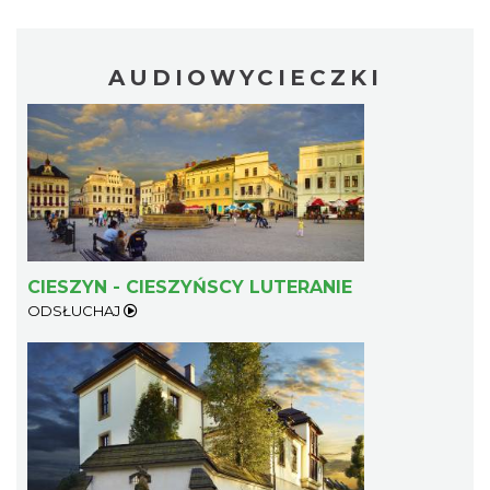
AUDIOWYCIECZKI
LOVE SONGS-historie miłosne zapisane w
muzyce
Cieszyn
0.21 km
2026-10-24
CIESZYN - CIESZYŃSCY LUTERANIE
ODSŁUCHAJ
Cieszyn
0.29 km
2026-08-08