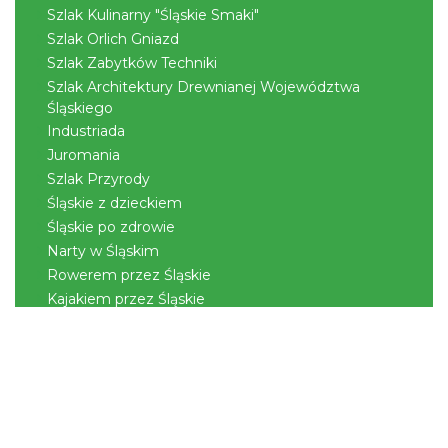
Szlak Kulinarny "Śląskie Smaki"
Szlak Orlich Gniazd
Szlak Zabytków Techniki
Szlak Architektury Drewnianej Województwa
Cieszyn
Śląskiego
0.41 km
2026-08-08
Industriada
Juromania
Szlak Przyrody
Śląskie z dzieckiem
Śląskie po zdrowie
Narty w Śląskim
Rowerem przez Śląskie
Kajakiem przez Śląskie
Cieszyn
0.41 km
2026-08-22
Regionalne
Beskidy
Śląsk Cieszyński
Jura Krakowsko-Częstochowska
Kraina Górnej Odry
Górnośląsko-Zagłębiowska Metropolia