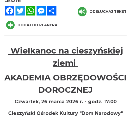
CIESZYN
Facebook
Twitter
WhatsApp
Messenger
Share
ODSŁUCHAJ TEKST
DODAJ DO PLANERA
Wielkanoc na cieszyńskiej
INTERPRETACJE "Miesiofoto" - wernisaż
ziemi
wystawy zdjęć miesiąca Cieszyńskiego
Cieszyn
Towarzystwa Fotograficznego
0.00 km
2026-08-07
AKADEMIA OBRZĘDOWOŚCI
DOROCZNEJ
Czwartek, 26 marca 2026 r. - godz. 17:00
Cieszyński Ośrodek Kultury "Dom Narodowy"
Cieszyn