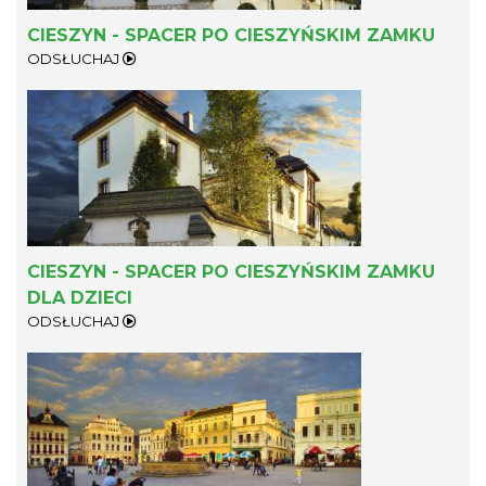
CIESZYN - SPACER PO CIESZYŃSKIM ZAMKU
ODSŁUCHAJ
Patroni cieszyńskich ulic - wystawa
Cieszyn
0.29 km
2026-07-03
CIESZYN - SPACER PO CIESZYŃSKIM ZAMKU
DLA DZIECI
ODSŁUCHAJ
Ślad. Litera. Piksel. Wystawa z okazji 30-
lecia Muzeum Drukarstwa w Cieszynie
Cieszyn
0.32 km
2026-07-01