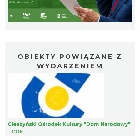
Koncert KARUZELA GNA
Cieszyn
0.21 km
2026-09-20
OBIEKTY POWIĄZANE Z
WYDARZENIEM
Mozaika Folkloru II – Spotkanie trzech
kultur
Cieszyn
0.21 km
2026-09-12
Cieszyński Ośrodek Kultury "Dom Narodowy"
- COK