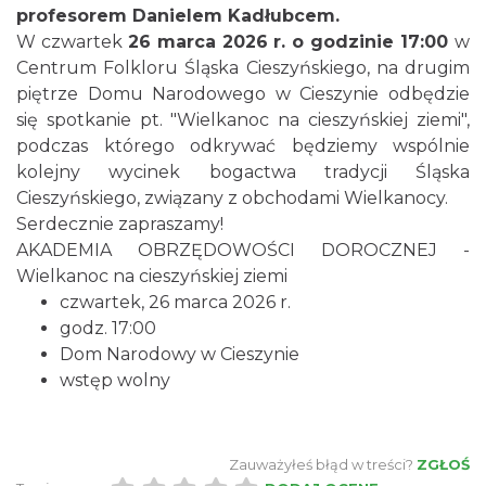
profesorem Danielem Kadłubcem.
W czwartek
26 marca 2026 r. o godzinie 17:00
w
Centrum Folkloru Śląska Cieszyńskiego, na drugim
piętrze Domu Narodowego w Cieszynie odbędzie
się spotkanie pt. "Wielkanoc na cieszyńskiej ziemi",
podczas którego odkrywać będziemy wspólnie
kolejny wycinek bogactwa tradycji Śląska
Cieszyn
Cieszyńskiego, związany z obchodami Wielkanocy.
0.06 km
2026-08-28
Serdecznie zapraszamy!
AKADEMIA OBRZĘDOWOŚCI DOROCZNEJ -
Wielkanoc na cieszyńskiej ziemi
czwartek, 26 marca 2026 r.
godz. 17:00
Dom Narodowy w Cieszynie
wstęp wolny
Cieszyn
0.11 km
2026-08-09
Zauważyłeś błąd w treści?
ZGŁOŚ