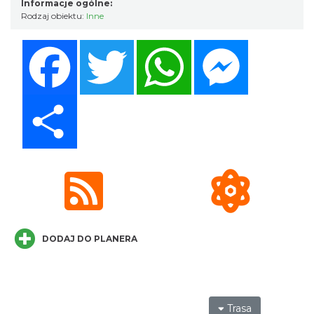
Informacje ogólne:
Rodzaj obiektu:
Inne
Facebook
Twitter
WhatsApp
Messenger
Cieszyn
0.11 km
2026-08-30
Share
Cieszyn
0.18 km
2026-08-09
DODAJ DO PLANERA
Trasa