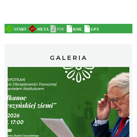
„Daniec kontra Kryszak”
Cieszyn
0.21 km
2026-11-08
GALERIA
Spektakl "Tajemnica 16. piętra"
Cieszyn
0.21 km
2026-10-18