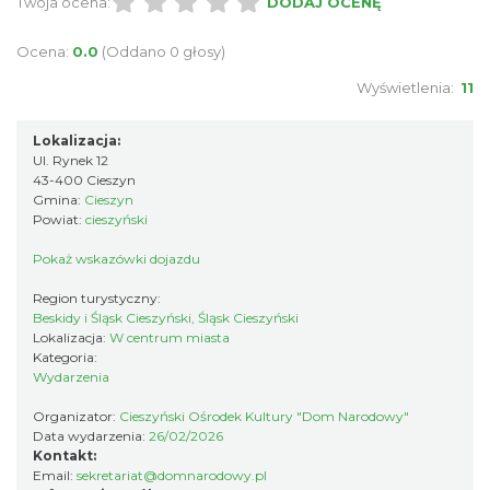
Twoja ocena:
DODAJ OCENĘ
Ocena:
0.0
(Oddano 0 głosy)
Wyświetlenia:
11
Lokalizacja:
Cieszyn
Ul. Rynek 12
0.11 km
2026-08-16
43-400 Cieszyn
Gmina:
Cieszyn
Powiat:
cieszyński
Pokaż wskazówki dojazdu
Region turystyczny:
Beskidy i Śląsk Cieszyński, Śląsk Cieszyński
Lokalizacja:
W centrum miasta
Kategoria:
Wydarzenia
Cieszyn
0.11 km
2026-08-23
Organizator:
Cieszyński Ośrodek Kultury "Dom Narodowy"
Data wydarzenia:
26/02/2026
Kontakt:
Email:
sekretariat@domnarodowy.pl