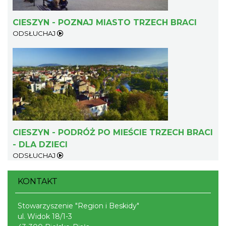
CIESZYN - POZNAJ MIASTO TRZECH BRACI
ODSŁUCHAJ
Cieszyn
0.41 km
2026-08-07
CIESZYN - PODRÓŻ PO MIEŚCIE TRZECH BRACI
- DLA DZIECI
ODSŁUCHAJ
KONTAKT
Cieszyn
0.41 km
2026-08-14
Stowarzyszenie "Region i Beskidy"
ul. Widok 18/1-3