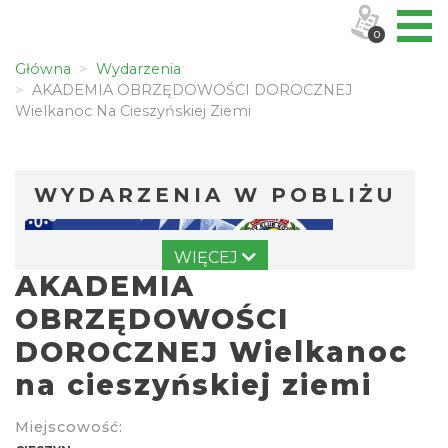
0
Główna
Wydarzenia
AKADEMIA OBRZĘDOWOŚCI DOROCZNEJ
Wielkanoc Na Cieszyńskiej Ziemi
WYDARZENIA W POBLIŻU
WIĘCEJ
AKADEMIA
OBRZĘDOWOŚCI
DOROCZNEJ Wielkanoc
na cieszyńskiej ziemi
Wystawa: Z ONDRASZKIEM PRZEZ DEKADY
60-lecie Turystycznego Klubu Kolarskiego
Miejscowość:
Cieszyn
PTTK "Ondraszek"
0.00 km
2026-05-27