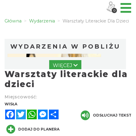
0
Główna
Wydarzenia
Warsztaty Literackie Dla Dzieci
WYDARZENIA W POBLIŻU
WIĘCEJ
Warsztaty literackie dla
dzieci
Miejscowość:
Koncert orkiestry dętej „Echo Adwentu”
WISŁA
Wisła
Facebook
Twitter
WhatsApp
Messenger
Share
0.00 km
ODSŁUCHAJ TEKST
2026-08-09
DODAJ DO PLANERA