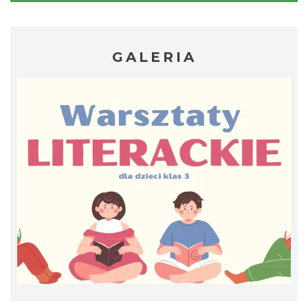
GALERIA
Festiwal Zderzenia Gatunków & Moto
Granda 2026
Brenna
7.62 km
2026-08-07
Spotkanie z Utopcem na Bajkowym Szlaku
Brenna
7.65 km
2026-08-21