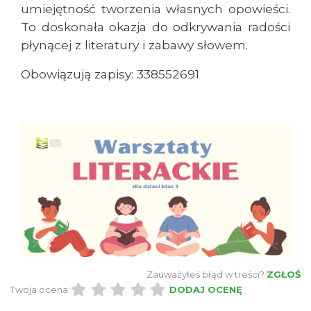
umiejętność tworzenia własnych opowieści.
To doskonała okazja do odkrywania radości
płynącej z literatury i zabawy słowem.
Obowiązują zapisy: 338552691
Plener malarski
Wisła
0.16 km
2026-08-11
Zauważyłeś błąd w treści?
ZGŁOŚ
Twoja ocena:
DODAJ OCENĘ
Wystawa plenerowa "Z archiwum Z.
Pamiątki rodzinne Polaków z Zaolzia"