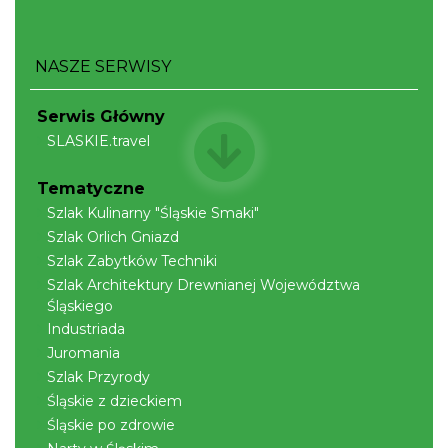
Istebna
8.18 km
2026-09-19
NASZE SERWISY
Serwis Główny
SLASKIE.travel
Tematyczne
Jak czytać las
Szlak Kulinarny "Śląskie Smaki"
Istebna
Szlak Orlich Gniazd
8.26 km
2026-08-25
Szlak Zabytków Techniki
Szlak Architektury Drewnianej Województwa
Śląskiego
Industriada
Juromania
Szlak Przyrody
Śląskie z dzieckiem
Śląskie po zdrowie
Robimy budki dla ptaków - zajęcia