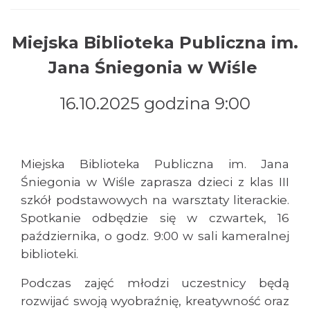
Miejska Biblioteka Publiczna im.
Jana Śniegonia w Wiśle
Pokazy tradycji - wyrób masła i sera w
16.10.2025 godzina 9:00
Muzeum Beskidzkim
Wisła
0.03 km
2026-08-19
Miejska Biblioteka Publiczna im. Jana
Śniegonia w Wiśle zaprasza dzieci z klas III
szkół podstawowych na warsztaty literackie.
Spotkanie odbędzie się w czwartek, 16
października, o godz. 9:00 w sali kameralnej
biblioteki.
Pokazy tradycji - pokaz pszczelarski w
Muzeum Beskidzkim
Podczas zajęć młodzi uczestnicy będą
Wisła
rozwijać swoją wyobraźnię, kreatywność oraz
0.03 km
2026-08-26