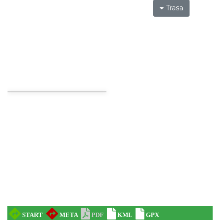
Trasa
Święto Zielin - Koncert zespołu "Trzy
Struny"
Brenna
7.62 km
2026-08-14
Święto Zielin - wykład i warsztaty: bukiety
na Zielną
Brenna
7.62 km
2026-08-14