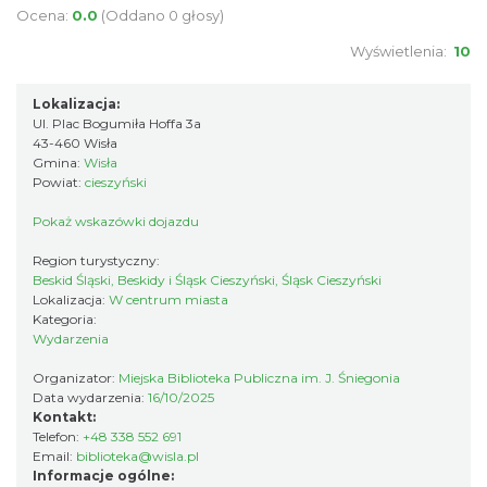
Ocena:
0.0
(Oddano 0 głosy)
Wisła
0.16 km
2026-07-27
Wyświetlenia:
10
Lokalizacja:
Ul. Plac Bogumiła Hoffa 3a
43-460 Wisła
Gmina:
Wisła
Powiat:
cieszyński
Pokaż wskazówki dojazdu
IX Festiwal Sera na Skolnitym
Region turystyczny:
Wisła
Beskid Śląski, Beskidy i Śląsk Cieszyński, Śląsk Cieszyński
0.19 km
2026-08-08
Lokalizacja:
W centrum miasta
Kategoria:
Wydarzenia
Organizator:
Miejska Biblioteka Publiczna im. J. Śniegonia
Data wydarzenia:
16/10/2025
Kontakt:
Telefon:
+48 338 552 691
Email:
biblioteka@wisla.pl
Informacje ogólne: