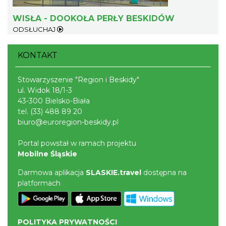
WISŁA - DOOKOŁA PERŁY BESKIDÓW
ODSŁUCHAJ
KONTAKT
Stowarzyszenie "Region i Beskidy"
Dotknij Tradycji - lato w Gminie Brenna
ul. Widok 18/1-3
Brenna
43-300 Bielsko-Biała
7.68 km
2026-06-29
tel.
(33) 488 89 20
biuro@euroregion-beskidy.pl
Portal powstał w ramach projektu
Mobilne Śląskie
Darmowa aplikacja
SLASKIE.travel
dostępna na
platformach
III Ogólnopolski Festiwal Folkloru
Dziecięcego „ Jaworowy Listek”
POLITYKA PRYWATNOŚCI