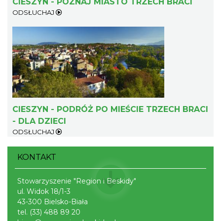
CIESZYN - POZNAJ MIASTO TRZECH BRACI
ODSŁUCHAJ
Cieszyn
0.24 km
2026-08-23
CIESZYN - PODRÓŻ PO MIEŚCIE TRZECH BRACI
- DLA DZIECI
Cieszyn
ODSŁUCHAJ
0.24 km
2026-08-30
KONTAKT
Stowarzyszenie "Region i Beskidy"
ul. Widok 18/1-3
43-300 Bielsko-Biała
tel.
(33) 488 89 20