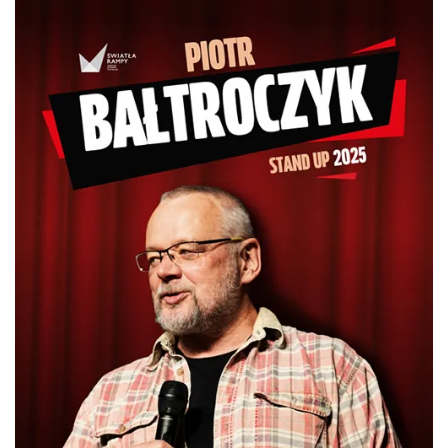
0.08 km
2026-07-03
Ślad. Litera. Piksel. Wystawa z okazji 30-
lecia Muzeum Drukarstwa w Cieszynie
Cieszyn
0.11 km
2026-07-01