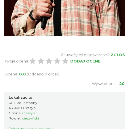
Cieszyn
0.21 km
2026-08-14
Zauważyłeś błąd w treści?
ZGŁOŚ
Cieszyn
Twoja ocena:
DODAJ OCENĘ
0.21 km
2026-08-21
Ocena:
0.0
(Oddano 0 głosy)
Wyświetlenia:
20
Lokalizacja:
Ul. Plac Teatralny 1
43-400 Cieszyn
Gmina:
Cieszyn
Powiat:
cieszyński
Cieszyn
0.21 km
2026-08-28
Pokaż wskazówki dojazdu