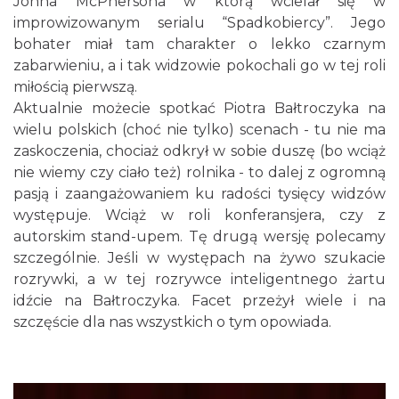
Johna McPhersona w którą wcielał się w
0.00 km
2026-10-24
improwizowanym serialu “Spadkobiercy”. Jego
bohater miał tam charakter o lekko czarnym
zabarwieniu, a i tak widzowie pokochali go w tej roli
miłością pierwszą.
Aktualnie możecie spotkać Piotra Bałtroczyka na
wielu polskich (choć nie tylko) scenach - tu nie ma
zaskoczenia, chociaż odkrył w sobie duszę (bo wciąż
nie wiemy czy ciało też) rolnika - to dalej z ogromną
Cieszyn
pasją i zaangażowaniem ku radości tysięcy widzów
0.08 km
2026-08-08
występuje. Wciąż w roli konferansjera, czy z
autorskim stand-upem. Tę drugą wersję polecamy
szczególnie. Jeśli w występach na żywo szukacie
rozrywki, a w tej rozrywce inteligentnego żartu
idźcie na Bałtroczyka. Facet przeżył wiele i na
szczęście dla nas wszystkich o tym opowiada.
Patroni cieszyńskich ulic - wystawa
Cieszyn