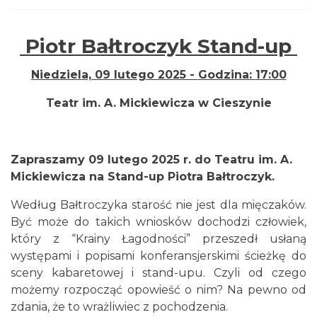
Piotr Bałtroczyk Stand-up
Niedziela, 09 lutego 2025 -
Godzina:
17:00
„Daniec kontra Kryszak”
Teatr im. A. Mickiewicza w
Cieszynie
Cieszyn
0.00 km
2026-11-08
Zapraszamy 09 lutego 2025 r. do Teatru im. A.
Mickiewicza na Stand-up Piotra Bałtroczyk.
Według Bałtroczyka starość nie jest dla mięczaków.
Być może do takich wniosków dochodzi człowiek,
który z “Krainy Łagodności” przeszedł usłaną
Koncert KARUZELA GNA
występami i popisami konferansjerskimi ścieżkę do
Cieszyn
sceny kabaretowej i stand-upu. Czyli od czego
0.00 km
2026-09-20
możemy rozpocząć opowieść o nim? Na pewno od
zdania, że to wrażliwiec z pochodzenia.