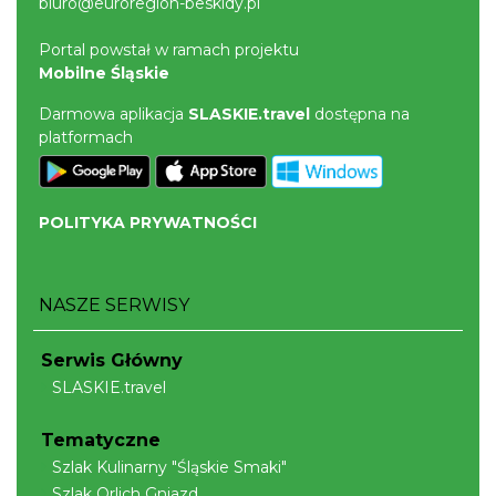
biuro@euroregion-beskidy.pl
Cieszyn
0.24 km
2026-09-06
Portal powstał w ramach projektu
Mobilne Śląskie
Darmowa aplikacja
SLASKIE.travel
dostępna na
platformach
POLITYKA PRYWATNOŚCI
Cieszyn
0.24 km
2026-09-13
NASZE SERWISY
Serwis Główny
SLASKIE.travel
Tematyczne
Szlak Kulinarny "Śląskie Smaki"
Cieszyn
Szlak Orlich Gniazd