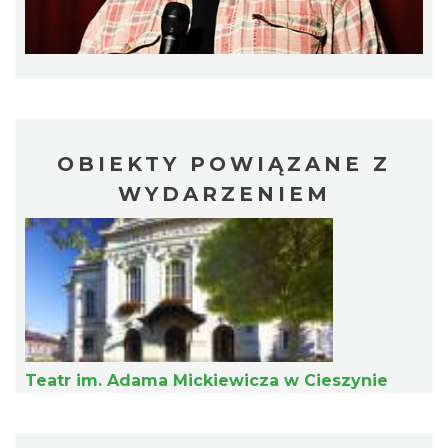
INTERPRETACJE "Miesiofoto" - wernisaż
wystawy zdjęć miesiąca Cieszyńskiego
Cieszyn
Towarzystwa Fotograficznego
OBIEKTY POWIĄZANE Z
0.21 km
2026-08-07
WYDARZENIEM
Cieszyn
0.24 km
2026-08-14
Teatr im. Adama Mickiewicza w Cieszynie