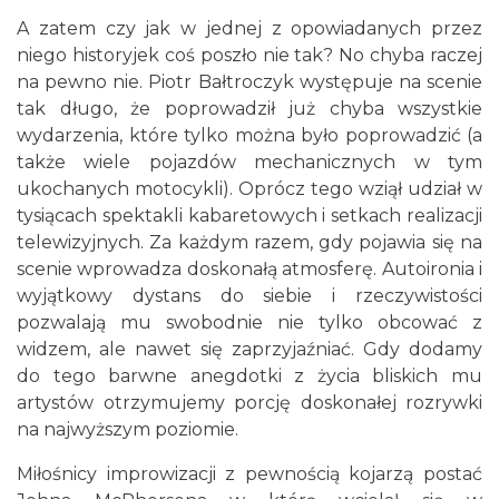
A zatem czy jak w jednej z opowiadanych przez
niego historyjek coś poszło nie tak? No chyba raczej
na pewno nie. Piotr Bałtroczyk występuje na scenie
tak długo, że poprowadził już chyba wszystkie
wydarzenia, które tylko można było poprowadzić (a
Mozaika Folkloru II – Spotkanie trzech
także wiele pojazdów mechanicznych w tym
kultur
ukochanych motocykli). Oprócz tego wziął udział w
Cieszyn
tysiącach spektakli kabaretowych i setkach realizacji
0.00 km
2026-09-12
telewizyjnych. Za każdym razem, gdy pojawia się na
scenie wprowadza doskonałą atmosferę. Autoironia i
wyjątkowy dystans do siebie i rzeczywistości
pozwalają mu swobodnie nie tylko obcować z
widzem, ale nawet się zaprzyjaźniać. Gdy dodamy
do tego barwne anegdotki z życia bliskich mu
artystów otrzymujemy porcję doskonałej rozrywki
na najwyższym poziomie.
LOVE SONGS-historie miłosne zapisane w
muzyce
Miłośnicy improwizacji z pewnością kojarzą postać
Cieszyn