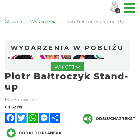
0
Główna
Wydarzenia
Piotr Bałtroczyk Stand-Up
WYDARZENIA W POBLIŻU
WIĘCEJ
Piotr Bałtroczyk Stand-
up
Miejscowość:
Spektakl "Tajemnica 16. piętra"
CIESZYN
Cieszyn
Facebook
Twitter
WhatsApp
Messenger
Share
0.00 km
ODSŁUCHAJ TEKST
2026-10-18
DODAJ DO PLANERA