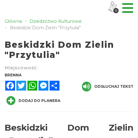
0
Główna
Dziedzictwo Kulturowe
Beskidzki Dom Zielin "Przytulia"
Beskidzki Dom Zielin
"Przytulia"
Miejscowość:
BRENNA
Facebook
Twitter
WhatsApp
Messenger
Share
ODSŁUCHAJ TEKST
DODAJ DO PLANERA
Beskidzki Dom Zielin