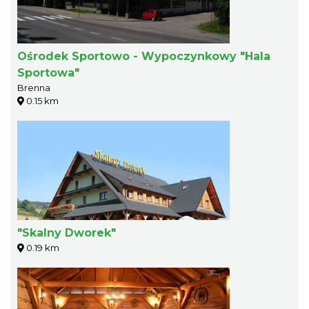
Ośrodek Sportowo - Wypoczynkowy "Hala
Sportowa"
Brenna
0.15 km
"Skalny Dworek"
0.19 km