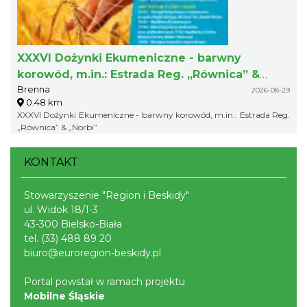
XXXVI Dożynki Ekumeniczne - barwny
korowód, m.in.: Estrada Reg. „Równica” &
Brenna
„Norbi”
2026-08-29
0.48 km
XXXVI Dożynki Ekumeniczne - barwny korowód, m.in.: Estrada Reg.
„Równica” & „Norbi”
KONTAKT
Stowarzyszenie "Region i Beskidy"
ul. Widok 18/1-3
43-300 Bielsko-Biała
tel.
(33) 488 89 20
biuro@euroregion-beskidy.pl
Portal powstał w ramach projektu
Mobilne Śląskie