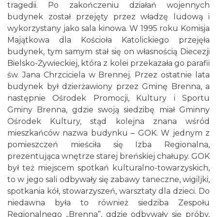
tragedii. Po zakończeniu działań wojennych
budynek został przejęty przez władzę ludową i
wykorzystany jako sala kinowa. W 1995 roku Komisja
Majątkowa dla Kościoła Katolickiego przejęła
budynek, tym samym stał się on własnością Diecezji
Bielsko-Żywieckiej, która z kolei przekazała go parafii
św. Jana Chrzciciela w Brennej. Przez ostatnie lata
budynek był dzierżawiony przez Gminę Brenna, a
następnie Ośrodek Promocji, Kultury i Sportu
Gminy Brenna, gdzie swoją siedzibę miał Gminny
Ośrodek Kultury, stąd kolejna znana wśród
mieszkańców nazwa budynku – GOK. W jednym z
pomieszczeń mieściła się Izba Regionalna,
prezentująca wnętrze starej breńskiej chałupy. GOK
był też miejscem spotkań kulturalno-towarzyskich,
to w jego sali odbywały się zabawy taneczne, wigiljki,
spotkania kół, stowarzyszeń, warsztaty dla dzieci. Do
niedawna była to również siedziba Zespołu
Regionalnego „Brenna”, gdzie odbywały się próby,