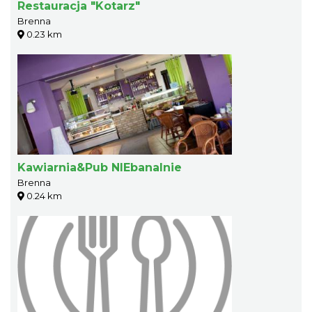
Restauracja "Kotarz"
Brenna
0.23 km
Kawiarnia&Pub NIEbanalnie
Brenna
0.24 km