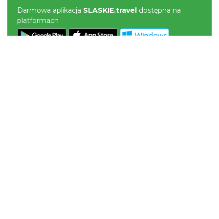
Darmowa aplikacja
SLASKIE.travel
dostępna na
platformach
POLITYKA PRYWATNOŚCI
NASZE SERWISY
Serwis Główny
SLASKIE.travel
Tematyczne
Szlak Kulinarny "Śląskie Smaki"
Szlak Orlich Gniazd
Szlak Zabytków Techniki
Szlak Architektury Drewnianej Województwa
Śląskiego