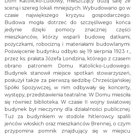
Dom Katolicko-Ludowy, mieszczący dużą salę ze
sceną i szereg lokali mniejszych. Wybudowano go w
czasie największego kryzysu gospodarczego.
Budowa mogła dotrzeć do szczęśliwego końca
jedynie dzięki pomocy znacznej części
mieszkańców, którzy wsparli budowę datkami,
pożyczkami, robocizną i materiałami budowlanymi.
Poświęcenie budynku odbyło się 19 sierpnia 1923 r.,
przez ks. prałata Józefa Londzina, którego z czasem
obrano patronem Domu Katolicko-Ludowego.
Budynek stanowił miejsce spotkań stowarzyszeń,
posłużył także za pierwszą siedzibę Chrześcijańskiej
Spółki Spożywczej, w nim odbywały się koncerty,
występy, przedstawienia teatralne. W Domu mieściła
się również biblioteka. W czasie II wojny światowej
budynek był nieczynny dla działalności publicznej.
Tuż za budynkiem w stodole hitlerowcy spalili
jeńców włoskich oraz mieszkańców Brennej, o czym
przypomina pomnik znajdujący się w miejscu