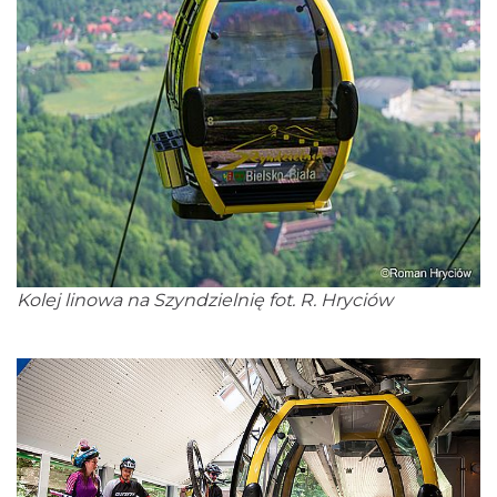
Kolej linowa na Szyndzielnię fot. R. Hryciów