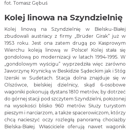
fot. Tomasz Gębuś
Kolej linowa na Szyndzielnię
Kolej linową na Szyndzielnię w Bielsku-Białej
zbudowali austriacy z firmy „Brüder Girak” już w
1953 roku. Jest ona zatem drugą po Kasprowym
Wierchu koleją linową w Polsce! Kolej stała się
gondolową po modernizacji w latach 1994-1995. W
„gondolowym wyścigu” wyprzedziła więc zarówno
Jaworzynę Krynicką w Beskidzie Sądeckim jak i Stóg
Izerski w Sudetach. Stacja dolna znajduje się w
Olszówce, bielskiej dzielnicy, skąd 6-osobowe
wagoniki pokonują dystans 1810 metrów, by dotrzeć
do górnej stacji pod szczytem Szyndzielni, położonej
na wysokości blisko 960 metrów. Służy turystom
pieszym i narciarzom, a także spacerowiczom, którzy
chcą nacieszyć oczy rozległą panoramą chociażby
Bielska-Białej. Właściciele oferują nawet wagonik