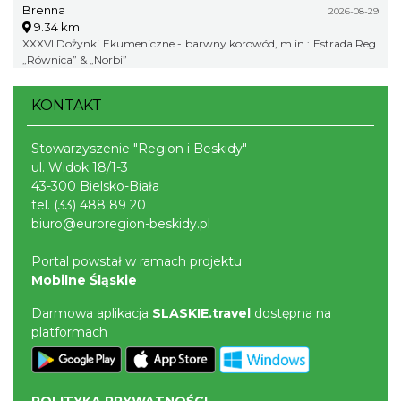
Brenna
„Norbi”
2026-08-29
9.34 km
XXXVI Dożynki Ekumeniczne - barwny korowód, m.in.: Estrada Reg.
„Równica” & „Norbi”
KONTAKT
Stowarzyszenie "Region i Beskidy"
ul. Widok 18/1-3
43-300 Bielsko-Biała
tel.
(33) 488 89 20
biuro@euroregion-beskidy.pl
Portal powstał w ramach projektu
Mobilne Śląskie
Darmowa aplikacja
SLASKIE.travel
dostępna na
platformach
POLITYKA PRYWATNOŚCI