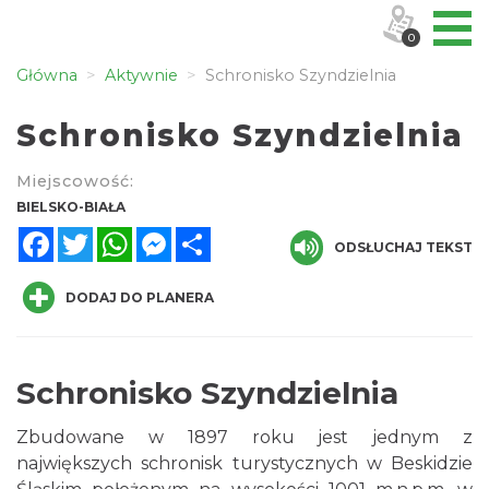
0
Główna
Aktywnie
Schronisko Szyndzielnia
Schronisko Szyndzielnia
Miejscowość:
BIELSKO-BIAŁA
Facebook
Twitter
WhatsApp
Messenger
Share
ODSŁUCHAJ TEKST
DODAJ DO PLANERA
Schronisko Szyndzielnia
Zbudowane w 1897 roku jest jednym z
największych schronisk turystycznych w Beskidzie