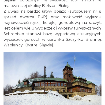
Śląskim położonym na wysokości 1001 m.n.p.m. w
malowniczej okolicy Bielska - Białej.
Z uwagi na bardzo łatwy dojazd (autobusem nr 8
sprzed dworca PKP) oraz możliwość wyjazdu
najnowocześniejszą kolejką gondolową na szczyt,
jest celem wielu wycieczek i wypraw turystycznych.
Schronisko stanowi bazę wypadową atrakcyjnych
wycieczek górskich w kierunku Szczyrku, Brennej,
Wapienicy i Bystrej Śląskiej.