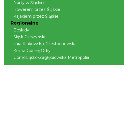
Narty w Śląskim
Rowerem przez Śląskie
Kajakiem przez Śląskie
Regionalne
Beskidy
Śląsk Cieszyński
Jura Krakowsko-Częstochowska
Kraina Górnej Odry
Górnośląsko-Zagłębiowska Metropolia