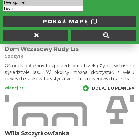
więcej >>
DODAJ DO PLANERA
POKAŻ MAPĘ
Dom Wczasowy Rudy Lis
Szczyrk
Ośrodek położony bezpośrednio nad rzeką Żylicą, w bliskim
sąsiedztwie lasu. W okolicy można skorzystać z wielu
pięknych szlaków turystycznych i tras rowerowych, a zimą z
licznej oferty tras narciarskich w Szczyrku. W bliskiej
więcej >>
DODAJ DO PLANERA
odległości znajduje się wyciąg krzesełkowy na szczyt
Skrzycznego o wysokości 1257 m.n.p.m. Jednorazowo
obiekt może przyjąć 45 gości.
Willa Szczyrkowianka