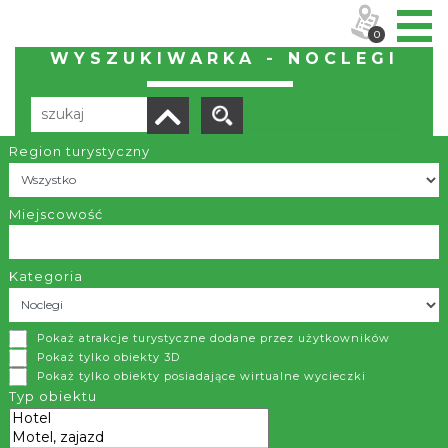
0
WYSZUKIWARKA - NOCLEGI
Region turystyczny
Liczba elementów:
83
POBIERZ LISTĘ
Miejscowość
Kategoria
Gościniec Halka
Pokaż atrakcje turystyczne dodane przez użytkowników
Zwardoń
Pokaż tylko obiekty 3D
Pokaż tylko obiekty posiadające wirtualne wycieczki
Obiekt zapewnia wysoki standard miejsc noclegowych w
Typ obiektu
okolicy, dobre ceny, gastronomię szeroką ofertę
turystyczną.