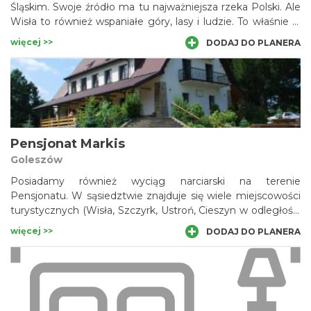
Śląskim. Swoje źródło ma tu najważniejsza rzeka Polski. Ale
Wisła to również wspaniałe góry, lasy i ludzie. To właśnie w
tym malowniczym mieście znajduje się Willa Emilia –
więcej >>
DODAJ DO PLANERA
miejsce stworzone dla miłośników odpoczynku na łonie
natury.
Pensjonat Markis
Goleszów
Posiadamy również wyciąg narciarski na terenie
Pensjonatu. W sąsiedztwie znajduje się wiele miejscowości
turystycznych (Wisła, Szczyrk, Ustroń, Cieszyn w odległości
6 km), które zapewnią państwu wiele atrakcji.
więcej >>
DODAJ DO PLANERA