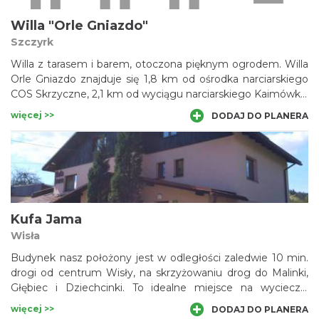
Willa "Orle Gniazdo"
Szczyrk
Willa z tarasem i barem, otoczona pięknym ogrodem. Willa
Orle Gniazdo znajduje się 1,8 km od ośrodka narciarskiego
COS Skrzyczne, 2,1 km od wyciągu narciarskiego Kaimówka.
Tylko 3,4 km od ośrodka narciarskiego Szczyrk Mountain
więcej >>
DODAJ DO PLANERA
Resort.
Kufa Jama
Wisła
Budynek nasz położony jest w odległości zaledwie 10 min.
drogi od centrum Wisły, na skrzyżowaniu drog do Malinki,
Głębiec i Dziechcinki. To idealne miejsce na wycieczki
górskie, a zimą na wyciągi narciarskie.
więcej >>
DODAJ DO PLANERA