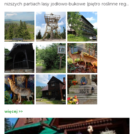
niższych partiach lasy jodłowo-bukowe (piętro roślinne regla
dolnego), w wyższych zaś lasy świerkowe (piętro regla
górnego). Wprowadzono tu sztucznie także limby i
kosodrzewinę. Z rzadkich roślin występuje tu m.in. tocja
karpacka, gatunek charakterystyczny głównie dla Alp, w
Karpatach rzadszy. Ochronie podlegają także cieki wodne
Białej i Czarnej Wisełki.
więcej >>