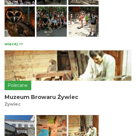
Z końcem XVIII wieku kościół stał się filią parafii w
Wilkowicach. W XIX dobudowano wieżę, którą następnie
podwyższono. Od 1965 r. kościół jest siedzibą parafii
erygowanej przez metropolitę krakowskiego Karola Wojtyłę.
więcej >>
Polecane
Muzeum Browaru Żywiec
Żywiec