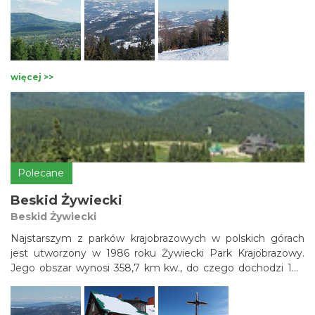
więcej >>
Polecane
Beskid Żywiecki
Beskid Żywiecki
Najstarszym z parków krajobrazowych w polskich górach
jest utworzony w 1986 roku Żywiecki Park Krajobrazowy.
Jego obszar wynosi 358,7 km kw., do czego dochodzi 186
km otuliny. W granicach parku znalazła się zachodnia część
Beskidu Żywieckiego. Główną część powierzchni stanowi
Grupa Pilska, w której znalazły się najwyższe szczyty