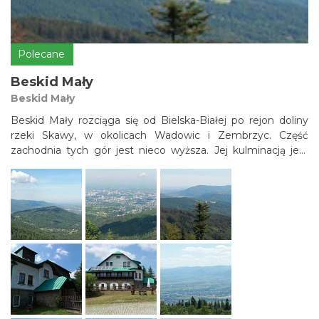
Polecane
Beskid Mały
Beskid Mały
Beskid Mały rozciąga się od Bielska-Białej po rejon doliny
rzeki Skawy, w okolicach Wadowic i Zembrzyc. Część
zachodnia tych gór jest nieco wyższa. Jej kulminacją jest
Czupel (933 m n.p.m.) a należą do niej także szczyty
Magurki Wilkowickiej (909 m) oraz Hrobaczej Łąki (828).
Część wschodnia Beskidu Małego, choć niższa, jest
powierzchniowo większa. Najwyższym szczytem jest tutaj
Łamana Skała, zwana też Madohorą (929 m), zaś drugim
charakterystycznym masywem - Leskowiec (922). Obszar
parku zajmuje powierzchnię 257 km kw. Wokół niego
znajduje się otulina o powierzchni 222 km. Budowę
geologiczną stanowią przede wszystkim drobnoziarniste i
odporne piaskowce godulskie. W Beskidzie Małym
ustanowiono 22 pomniki przyrody nieożywionej, do których