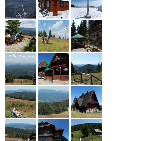
województwa śląskiego. Obok Pilska (1557 m n.p.m.) do tej
grupy górskiej należy wyniosłe pasmo z
charakterystycznymi szczytami: Romanką (1366 m) oraz
Lipowską (1324). W południowo-zachodniej części
Żywieckiego Parku Krajobrazowego wznosi się natomiast
Grupa Wielkiej Raczy, kulminująca w dwóch masywach:
Wielkiej Raczy (1236 m) i Wielkiej Rycerzowej (1226).
Budowę Beskidu Żywieckiego stanowią piaskowce
magurskie oraz łupki ilaste, których warstwy tworzą tzw.
flisz karpacki. Roślinność obszaru parku dzieli się na cztery
piętra. Najniżej, do wysokości ok. 600 m n.p.m. sięga piętro
pogórza, które niegdyś porastały lasy mieszane, obecnie
zaś znajdują się tu przede wszystkim osiedla ludzkie i pola
uprawne. Tereny od 600 do 1150 m to z kolei regiel dolny. Z
dawnych, naturalnych lasów tego piętra, w których
dominowały buki oraz jodły z domieszką świerka i jawora,
pozostały liczne fragmenty, z których część chroniona jest
w rezerwatach. Sporą powierzchnię tego obszaru zajmują
dziś (wprowadzone przez człowieka) lasy iglaste, które
sadzono tu od czasów zaboru austriackiego. Powyżej regla
dolnego rozpościera się regiel górny, porośnięty przez