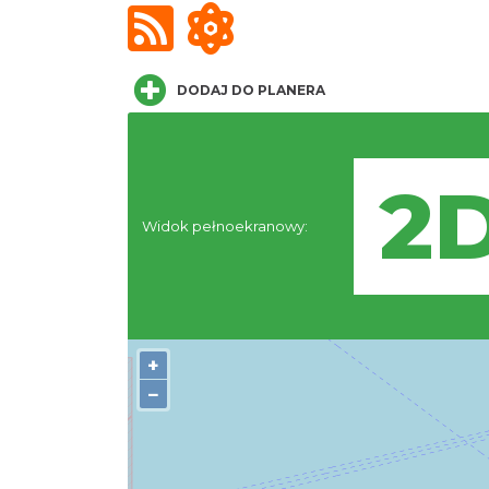
DODAJ DO PLANERA
Widok pełnoekranowy:
+
−