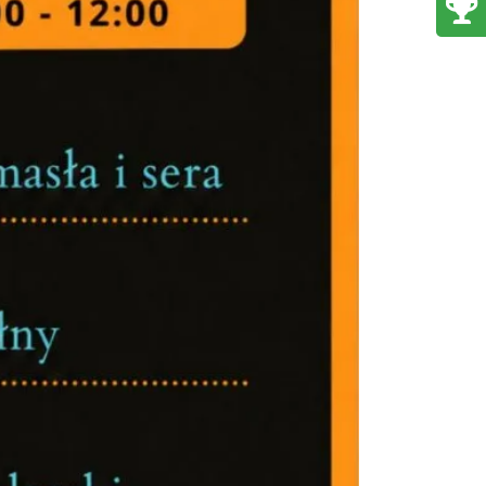
Akcja Przewodnik Czeka
Wisła
0.64 km
2026-08-16
W górach jest wszystko co
kocham
Wisła
3.32 km
2026-08-08
Wakacyjna Potańcówka na
Czantorii
Ustroń
4.61 km
2026-08-15
Święto Zielin - Koncert
zespołu "Trzy Struny"
Brenna
7.65 km
2026-08-14
Święto Zielin - wykład i