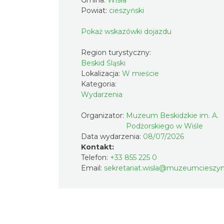
Gmina:
Wisła
Powiat:
cieszyński
Pokaż wskazówki dojazdu
Region turystyczny:
Beskid Śląski
Lokalizacja:
W mieście
Kategoria:
Wydarzenia
Organizator:
Muzeum Beskidzkie im. A.
Podżorskiego w Wiśle
Data wydarzenia:
08/07/2026
Kontakt:
Telefon:
+33 855 225 0
Email:
sekretariat.wisla@muzeumcieszyn