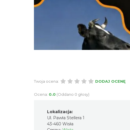
Twoja ocena:
DODAJ OCENĘ
Ocena:
0.0
(Oddano 0 głosy)
Lokalizacja:
Ul. Pawła Stellera 1
43-460 Wisła