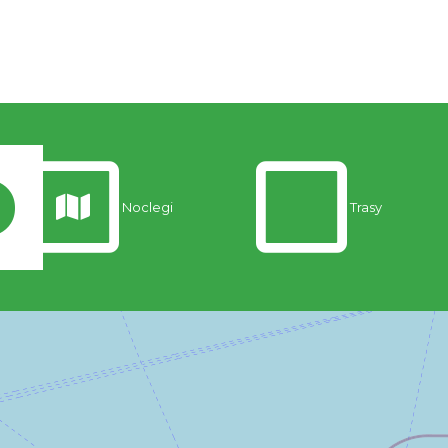
Noclegi
Trasy