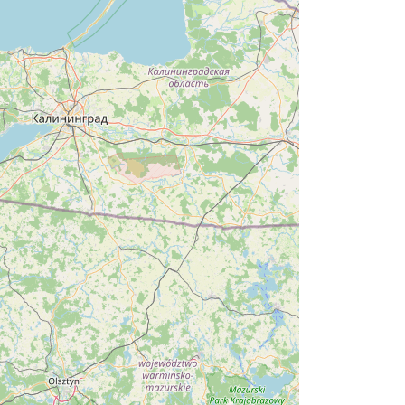
9.39 km
2026-08-22
Sierpniowe zwiedzanie
Dworku Myśliwskiego
Brenna
9.78 km
2026-08-11
Święto Jagnięciny w Istebnej
Istebna
10.58 km
2026-08-15
Wieczór uwielbienia w
jedności na Mołczynie
Dzięgielów
11.04 km
2026-08-22
Memoriał im. Jana Śliwki
11.19 km
2026-08-22