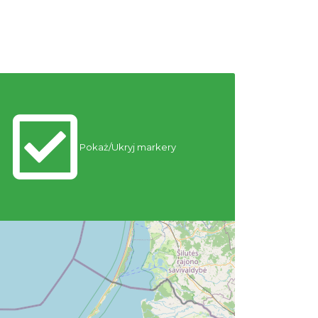
Istebna
8.60 km
2026-08-22
Puchar Złotego Gronia
Istebna
9.04 km
2026-08-23
Pójcie Dziecka – będzie kino!
Pokaż/Ukryj markery
Istebna
9.29 km
2026-08-11
Piknik Rodzinny ze św.
Franciszkiem z Asyżu
Istebna
9.30 km
2026-08-08
Warsztaty edukacyjne dla
dzieci - owady i spółka
Szczyrk