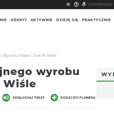
DOSTĘPNOŚĆ
NIE
ODKRYJ
AKTYWNIE
DZIEJE SIĘ
PRAKTYCZNIE
 Wyrobu Masła I Sera W Wiśle
yjnego wyrobu
WY
w Wiśle
ger
are
ODSŁUCHAJ TEKST
DODAJ DO PLANERA