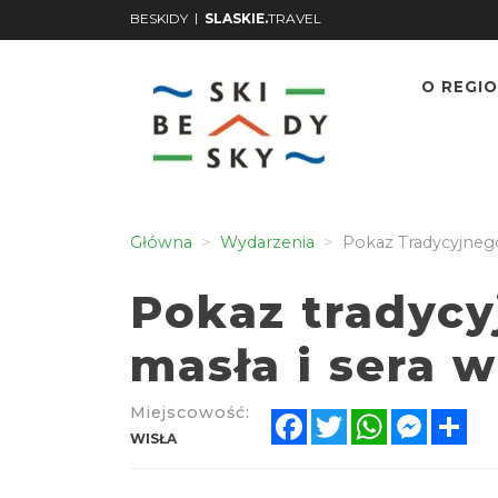
|
BESKIDY
SLASKIE.
TRAVEL
O REGIO
Główna
Wydarzenia
Pokaz Tradycyjnego
Pokaz tradyc
masła i sera 
Miejscowość:
Facebook
Twitter
WhatsApp
Messen
Sh
WISŁA