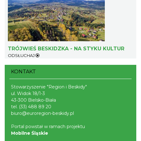
TRÓJWIEŚ BESKIDZKA - NA STYKU KULTUR
Warsztaty edukacyjne dla dzieci - owady i
ODSŁUCHAJ
spółka
Szczyrk
KONTAKT
9.99 km
2026-08-22
Stowarzyszenie "Region i Beskidy"
ul. Widok 18/1-3
43-300 Bielsko-Biała
tel.
(33) 488 89 20
biuro@euroregion-beskidy.pl
Portal powstał w ramach projektu
Mobilne Śląskie
Wakacyjna Potańcówka na Czantorii