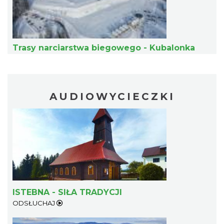
Trasy narciarstwa biegowego - Kubalonka
Ustanowienie Sanktuarium Matki Bożej
Frydeckiej
Jaworzynka
AUDIOWYCIECZKI
8.52 km
2026-08-22
ISTEBNA - SIŁA TRADYCJI
Zajęcia przy pasiece
ODSŁUCHAJ
Jaworzynka
8.73 km
2026-08-11