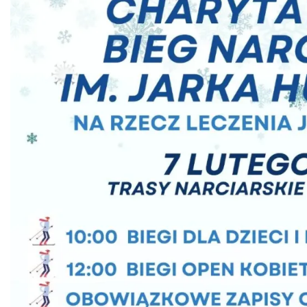
3.07 km
2026-08-27
Puchar Złotego Gronia
Istebna
3.35 km
2026-08-23
Piłkarski Piknik