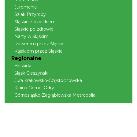
Spotkanie z Utopcem na Bajkowym Szlaku
Juromania
Brenna
11.69 km
2026-08-21
Szlak Przyrody
Śląskie z dzieckiem
Śląskie po zdrowie
Narty w Śląskim
Rowerem przez Śląskie
Kajakiem przez Śląskie
Regionalne
Beskidy
XXXVI Dożynki Ekumeniczne - barwny
Śląsk Cieszyński
korowód, m.in.: Estrada Reg. „Równica” &
Jura Krakowsko-Częstochowska
Brenna
„Norbi”
Kraina Górnej Odry
11.69 km
2026-08-29
Górnośląsko-Zagłębiowska Metropolia