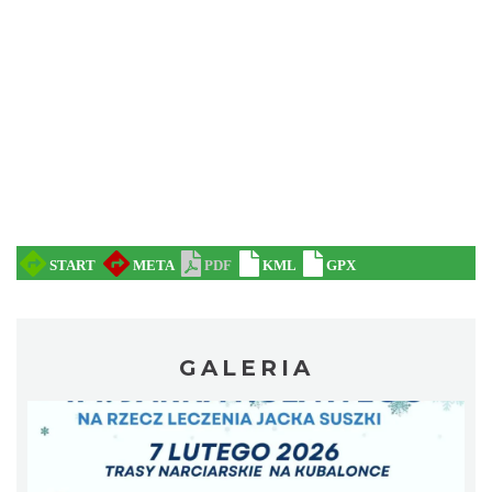
Koncert orkiestry dętej „Echo Adwentu”
Wisła
5.79 km
2026-08-09
GALERIA
Dni Koronki Koniakowskiej
Koniaków
5.95 km
2026-08-13