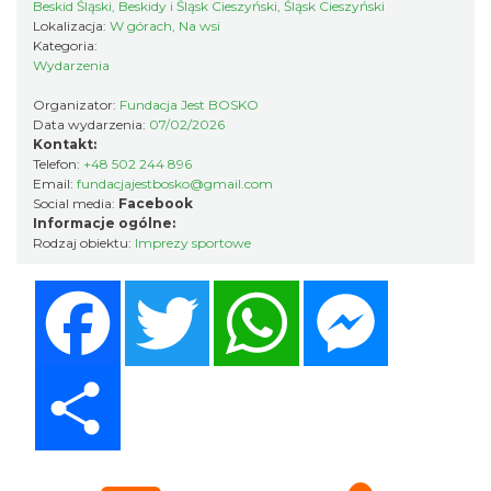
Beskid Śląski, Beskidy i Śląsk Cieszyński, Śląsk Cieszyński
Wystawa plenerowa "Z archiwum Z.
Lokalizacja:
W górach, Na wsi
Kategoria:
Pamiątki rodzinne Polaków z Zaolzia"
Wydarzenia
Wisła
5.69 km
2026-07-27
Organizator:
Fundacja Jest BOSKO
Data wydarzenia:
07/02/2026
Kontakt:
Telefon:
+48 502 244 896
Email:
fundacjajestbosko@gmail.com
Social media:
Facebook
Informacje ogólne:
Rodzaj obiektu:
Imprezy sportowe
Facebook
Twitter
WhatsApp
Messenger
IX Festiwal Sera na Skolnitym
Wisła
5.71 km
2026-08-08
Share