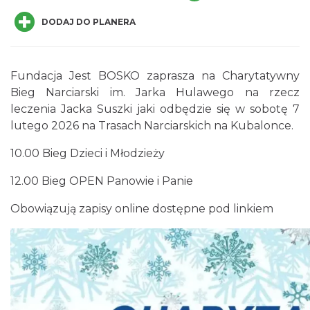
DODAJ DO PLANERA
Fundacja Jest BOSKO zaprasza na Charytatywny
Bieg Narciarski im. Jarka Hulawego na rzecz
leczenia Jacka Suszki jaki odbędzie się w sobotę 7
Jak czytać las
lutego 2026 na Trasach Narciarskich na Kubalonce.
Istebna
3.06 km
2026-08-25
10.00 Bieg Dzieci i Młodzieży
12.00 Bieg OPEN Panowie i Panie
Obowiązują zapisy online dostępne pod
linkiem
Robimy budki dla ptaków - zajęcia
warsztatowe
Istebna