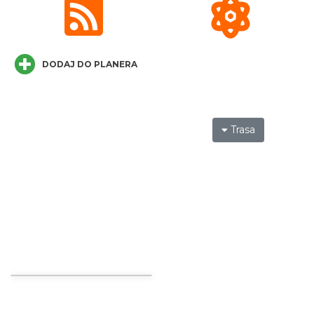
Pokazy tradycji - wyrób masła i sera w
Muzeum Beskidzkim
DODAJ DO PLANERA
Wisła
5.76 km
2026-08-19
Trasa
Pokazy tradycji - pokaz pszczelarski w
Muzeum Beskidzkim
Wisła
5.76 km
2026-08-26