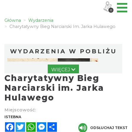
0
Główna
Wydarzenia
Charytatywny Bieg Narciarski Im. Jarka Hulawego
WYDARZENIA W POBLIŻU
WIĘCEJ
Charytatywny Bieg
Narciarski im. Jarka
Hulawego
III Ogólnopolski Festiwal Folkloru
Miejscowość:
Dziecięcego „ Jaworowy Listek”
ISTEBNA
Istebna
Facebook
Twitter
WhatsApp
Messenger
Share
2.95 km
2026-09-19
ODSŁUCHAJ TEKST