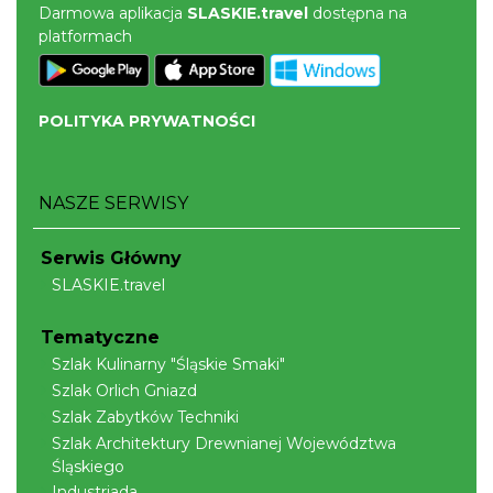
Ustroń
Darmowa aplikacja
SLASKIE.travel
dostępna na
10.36 km
2026-08-15
platformach
POLITYKA PRYWATNOŚCI
NASZE SERWISY
Dotknij Tradycji - lato w Gminie Brenna
Serwis Główny
Brenna
11.62 km
2026-06-29
SLASKIE.travel
Tematyczne
Szlak Kulinarny "Śląskie Smaki"
Szlak Orlich Gniazd
Szlak Zabytków Techniki
Szlak Architektury Drewnianej Województwa
Śląskiego
Industriada