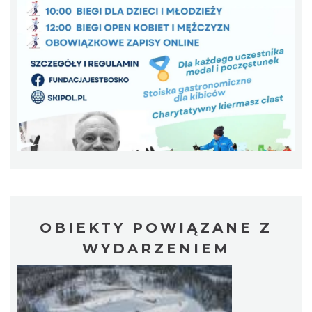
Koniaków
6.02 km
2026-08-15
OBIEKTY POWIĄZANE Z
Akcja Przewodnik Czeka
WYDARZENIEM
Wisła
6.40 km
2026-08-16