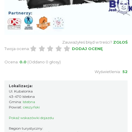
Święto Jagnięciny w Istebnej
Istebna
4.96 km
2026-08-15
Zauważyłeś błąd w treści?
ZGŁOŚ
Twoja ocena:
DODAJ OCENĘ
Ocena:
0.0
(Oddano 0 głosy)
Plener malarski
Wyświetlenia:
52
Wisła
5.69 km
2026-08-11
Lokalizacja:
Ul. Kubalonka
43-470 Istebna
Gmina:
Istebna
Powiat:
cieszyński
Pokaż wskazówki dojazdu
Region turystyczny: