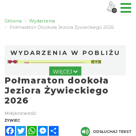
0
Główna
Wydarzenia
Połmaraton Dookoła Jeziora Żywieckiego 2026
WYDARZENIA W POBLIŻU
WIĘCEJ
Połmaraton dookoła
Jeziora Żywieckiego
2026
II Beskidzkie Święto Ziół
Miejscowość:
Cięcina
ŻYWIEC
9.97 km
2026-08-09
Facebook
Twitter
WhatsApp
Messenger
Share
ODSŁUCHAJ TEKST