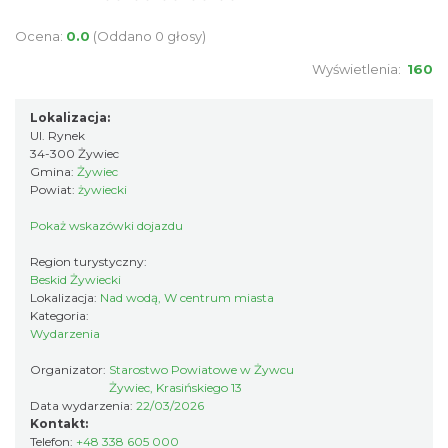
18.46 km
2026-06-29
Ocena:
0.0
(Oddano 0 głosy)
Wyświetlenia:
160
Lokalizacja:
Ul. Rynek
34-300 Żywiec
Gmina:
Żywiec
Powiat:
żywiecki
Spotkanie z Utopcem na Bajkowym Szlaku
Brenna
Pokaż wskazówki dojazdu
18.68 km
2026-08-21
Region turystyczny:
Beskid Żywiecki
Lokalizacja:
Nad wodą, W centrum miasta
Kategoria:
Wydarzenia
Organizator:
Starostwo Powiatowe w Żywcu
Żywiec, Krasińskiego 13
Data wydarzenia:
22/03/2026
Kontakt:
XXXVI Dożynki Ekumeniczne - barwny
Telefon:
+48 338 605 000