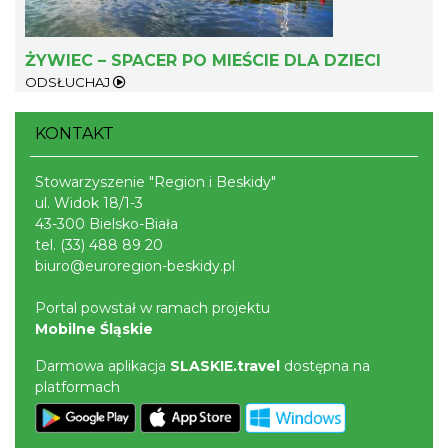
ŻYWIEC – SPACER PO MIEŚCIE DLA DZIECI
ODSŁUCHAJ
KONTAKT
Puchar Złotego Gronia
Istebna
Stowarzyszenie "Region i Beskidy"
21.89 km
2026-08-23
ul. Widok 18/1-3
43-300 Bielsko-Biała
tel.
(33) 488 89 20
biuro@euroregion-beskidy.pl
Portal powstał w ramach projektu
Mobilne Śląskie
Darmowa aplikacja
SLASKIE.travel
dostępna na
Plener malarski
platformach
Wisła
22.37 km
2026-08-11