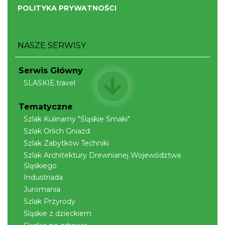
POLITYKA PRYWATNOŚCI
NASZE SERWISY
Serwis Główny
Wystawa plenerowa "Z archiwum Z.
SLASKIE.travel
Pamiątki rodzinne Polaków z Zaolzia"
Wisła
Tematyczne
22.37 km
2026-07-27
Szlak Kulinarny "Śląskie Smaki"
Szlak Orlich Gniazd
Szlak Zabytków Techniki
Szlak Architektury Drewnianej Województwa
Śląskiego
Industriada
Juromania
Szlak Przyrody
Koncert orkiestry dętej „Echo Adwentu”
Śląskie z dzieckiem
Wisła