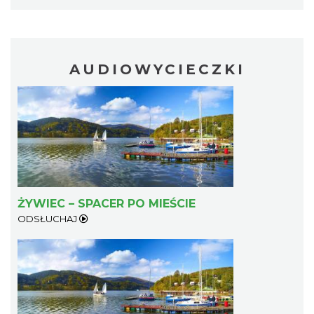
AUDIOWYCIECZKI
Koniaków
21.55 km
2026-08-15
ŻYWIEC – SPACER PO MIEŚCIE
ODSŁUCHAJ
Dni Koronki Koniakowskiej
Koniaków
21.60 km
2026-08-13