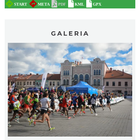
Święto Zielin - wykład i warsztaty: bukiety
GALERIA
na Zielną
Brenna
19.13 km
2026-08-14
Sierpniowe zwiedzanie Dworku
Myśliwskiego
Brenna
20.62 km
2026-08-11