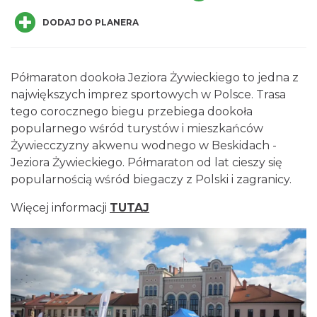
DODAJ DO PLANERA
Półmaraton dookoła Jeziora Żywieckiego to jedna z
największych imprez sportowych w Polsce. Trasa
Kino Plenerowe na Hali Skrzyczeńskiej
tego corocznego biegu przebiega dookoła
Szczyrk
popularnego wśród turystów i mieszkańców
11.02 km
2026-08-08
Żywiecczyzny akwenu wodnego w Beskidach -
Jeziora Żywieckiego. Półmaraton od lat cieszy się
popularnością wśród biegaczy z Polski i zagranicy.
Więcej informacji
TUTAJ
Kino Plenerowe na Hali Skrzyczeńskiej
Szczyrk
11.02 km
2026-08-15