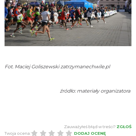
Warsztaty edukacyjne dla dzieci - owady i
spółka
Szczyrk
Fot. Maciej Goliszewski zatrzymanechwile.pl
13.35 km
2026-08-22
źródło: materiały organizatora
Dotknij Tradycji - lato w Gminie Brenna
Zauważyłeś błąd w treści?
ZGŁOŚ
Brenna
Twoja ocena:
DODAJ OCENĘ