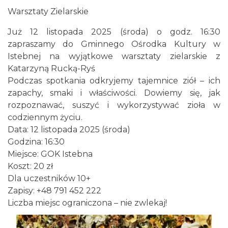
Warsztaty Zielarskie
Już 12 listopada 2025 (środa) o godz. 16:30
zapraszamy do Gminnego Ośrodka Kultury w
Istebnej na wyjątkowe warsztaty zielarskie z
Katarzyną Rucką-Ryś
III Ogólnopolski Festiwal Folkloru
Podczas spotkania odkryjemy tajemnice ziół – ich
Dziecięcego „ Jaworowy Listek”
zapachy, smaki i właściwości. Dowiemy się, jak
Istebna
rozpoznawać, suszyć i wykorzystywać zioła w
0.10 km
2026-09-19
codziennym życiu.
Data: 12 listopada 2025 (środa)
Godzina: 16:30
Miejsce: GOK Istebna
Koszt: 20 zł
Dla uczestników 10+
Zapisy: +48 791 452 222
Liczba miejsc ograniczona – nie zwlekaj!
Jak czytać las
Istebna
0.14 km
2026-08-25