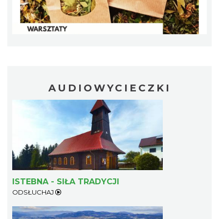
IX Festiwal Sera na Skolnitym
Wisła
8.16 km
2026-08-08
AUDIOWYCIECZKI
Plener malarski
Wisła
8.21 km
2026-08-11
ISTEBNA - SIŁA TRADYCJI
ODSŁUCHAJ