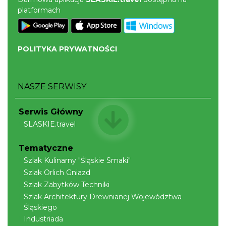
platformach
POLITYKA PRYWATNOŚCI
Pokazy tradycji - pokaz pszczelarski w
Muzeum Beskidzkim
NASZE SERWISY
Wisła
8.25 km
2026-08-26
Serwis Główny
SLASKIE.travel
Tematyczne
Szlak Kulinarny "Śląskie Smaki"
Szlak Orlich Gniazd
Szlak Zabytków Techniki
Szlak Architektury Drewnianej Województwa
W górach jest wszystko co kocham
Śląskiego
Wisła
Industriada
8.27 km
2026-08-08