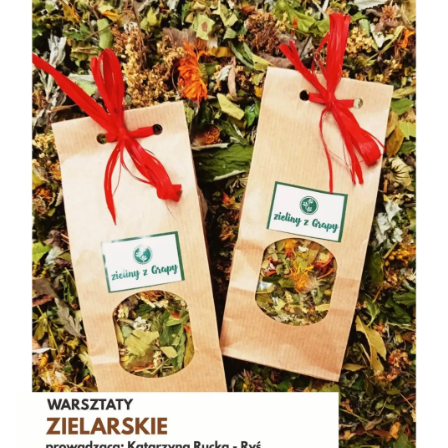
Piłkarski Piknik
Istebna
0.39 km
2026-08-22
Pójcie Dziecka – będzie kino!
Istebna