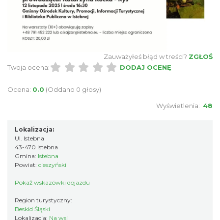
1.10 km
2026-08-11
Zauważyłeś błąd w treści?
ZGŁOŚ
Twoja ocena:
DODAJ OCENĘ
Ocena:
0.0
(Oddano 0 głosy)
Piknik Rodzinny ze św. Franciszkiem z
Wyświetlenia:
48
Asyżu
Istebna
Lokalizacja:
1.11 km
2026-08-08
Ul. Istebna
43-470 Istebna
Gmina:
Istebna
Powiat:
cieszyński
Pokaż wskazówki dojazdu
Region turystyczny:
Beskid Śląski
Lokalizacja:
Na wsi