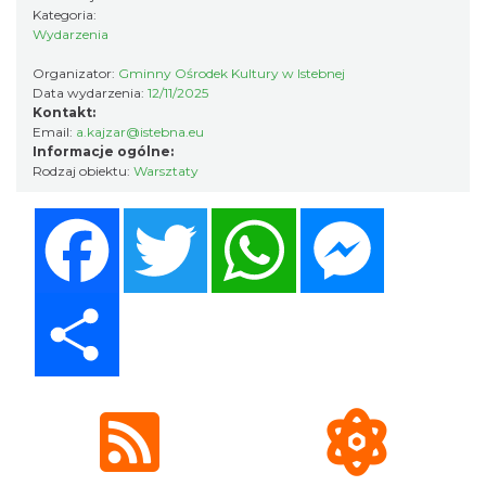
Puchar Złotego Gronia
Kategoria:
Wydarzenia
Istebna
1.58 km
2026-08-23
Organizator:
Gminny Ośrodek Kultury w Istebnej
Data wydarzenia:
12/11/2025
Kontakt:
Email:
a.kajzar@istebna.eu
Informacje ogólne:
Rodzaj obiektu:
Warsztaty
Facebook
Twitter
WhatsApp
Messenger
Święto Jagnięciny w Istebnej
Istebna
Share
2.51 km
2026-08-15