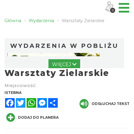
0
Główna
Wydarzenia
Warsztaty Zielarskie
WYDARZENIA W POBLIŻU
WIĘCEJ
Warsztaty Zielarskie
Miejscowość:
ISTEBNA
Facebook
Twitter
WhatsApp
Messenger
Share
Robimy budki dla ptaków - zajęcia
ODSŁUCHAJ TEKST
warsztatowe
Istebna
DODAJ DO PLANERA
0.06 km
2026-08-27