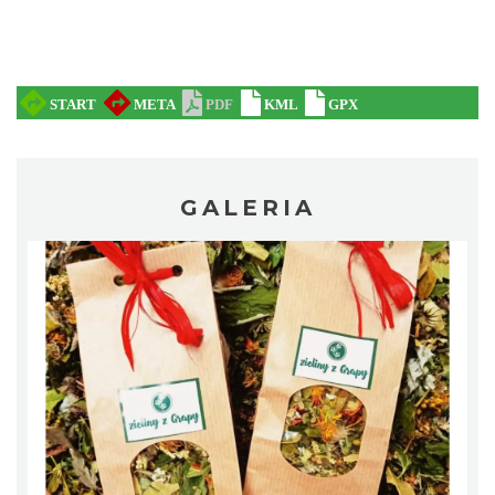
Ustanowienie Sanktuarium Matki Bożej
Frydeckiej
Jaworzynka
5.55 km
2026-08-22
GALERIA
Zajęcia przy pasiece
Jaworzynka
5.75 km
2026-08-11