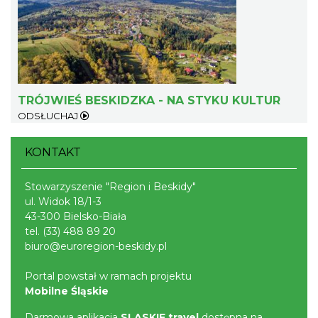
Wystawa plenerowa "Z archiwum Z.
Pamiątki rodzinne Polaków z Zaolzia"
Wisła
8.21 km
2026-07-27
TRÓJWIEŚ BESKIDZKA - NA STYKU KULTUR
ODSŁUCHAJ
KONTAKT
Stowarzyszenie "Region i Beskidy"
ul. Widok 18/1-3
43-300 Bielsko-Biała
tel.
(33) 488 89 20
Pokazy tradycji - wyrób masła i sera w
biuro@euroregion-beskidy.pl
Muzeum Beskidzkim
Wisła
Portal powstał w ramach projektu
8.25 km
2026-08-19
Mobilne Śląskie
Darmowa aplikacja
SLASKIE.travel
dostępna na