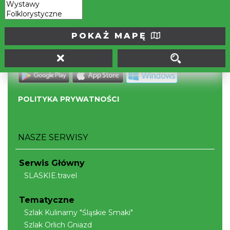
Portal powstał w ramach projektu
Mobilne Śląskie
POKAŻ MAPĘ
Darmowa aplikacja
SLASKIE.travel
dostępna na
platformach
POLITYKA PRYWATNOŚCI
NASZE SERWISY
Serwis Główny
SLASKIE.travel
Tematyczne
Szlak Kulinarny "Śląskie Smaki"
Szlak Orlich Gniazd