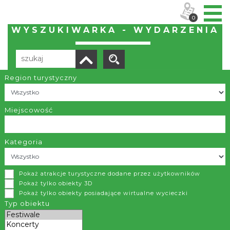
0
WYSZUKIWARKA - WYDARZENIA
Region turystyczny
Brak wyników
Miejscowość
Kategoria
KONTAKT
Pokaż atrakcje turystyczne dodane przez użytkowników
Pokaż tylko obiekty 3D
Stowarzyszenie "Region i Beskidy"
Pokaż tylko obiekty posiadające wirtualne wycieczki
ul. Widok 18/1-3
Typ obiektu
43-300 Bielsko-Biała
tel.
(33) 488 89 20
biuro@euroregion-beskidy.pl