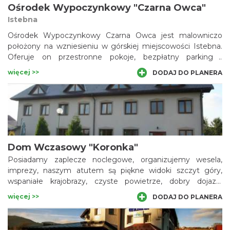
Ośrodek Wypoczynkowy "Czarna Owca"
Istebna
Ośrodek Wypoczynkowy Czarna Owca jest malowniczo
położony na wzniesieniu w górskiej miejscowości Istebna.
Oferuje on przestronne pokoje, bezpłatny parking i
wypożyczalnię rowerów.
więcej >>
DODAJ DO PLANERA
Dom Wczasowy "Koronka"
Posiadamy zaplecze noclegowe, organizujemy wesela,
imprezy, naszym atutem są piękne widoki szczyt góry,
wspaniałe krajobrazy, czyste powietrze, dobry dojazd,
najpiękniejsze okolice. Pokoje z łazienkami, jadalnia, sala
więcej >>
DODAJ DO PLANERA
konferencyjna, bar, jesteśmy otwarci na miłych i
sympatycznych turystów, którzy cenią uroki prawdziwych
gór, widok na Tatry, na Słowację i wiele dolin.