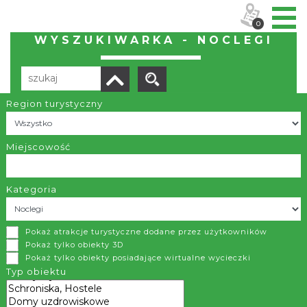
0
WYSZUKIWARKA - NOCLEGI
Region turystyczny
Liczba elementów:
137
POBIERZ LISTĘ
Miejscowość
Kategoria
Ośrodek Wypoczynkowo-Konferencyjny h2o
Pokaż atrakcje turystyczne dodane przez użytkowników
Kiczyce
Pokaż tylko obiekty 3D
Pokaż tylko obiekty posiadające wirtualne wycieczki
Ośrodek Wypoczynkowo-Konferencyjny h2o położony jest
Typ obiektu
w Kiczycach koło Skoczowa, nad rzeką Wisłą, przy trasie DK
81 Katowice – Wisła