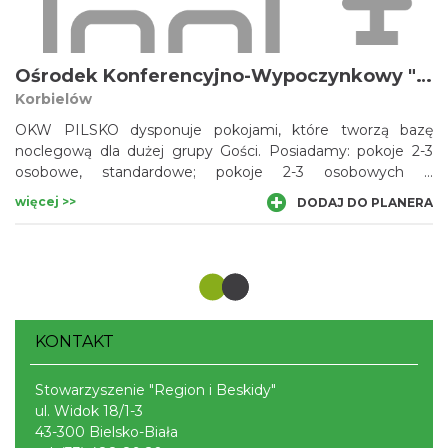
ogólnodostępna kuchnia wraz z naczyniami, sala
szkoleniowa oraz sala kominkowa.
Ośrodek Konferencyjno-Wypoczynkowy "Pilsko"
Korbielów
OKW PILSKO dysponuje pokojami, które tworzą bazę
noclegową dla dużej grupy Gości. Posiadamy: pokoje 2-3
osobowe, standardowe; pokoje 2-3 osobowych o
podwyższonym standardzie; pokoje wieloosobowe (4 - 6
więcej >>
DODAJ DO PLANERA
osób); studia dwupokojowe.
KONTAKT
Stowarzyszenie "Region i Beskidy"
ul. Widok 18/1-3
43-300 Bielsko-Biała