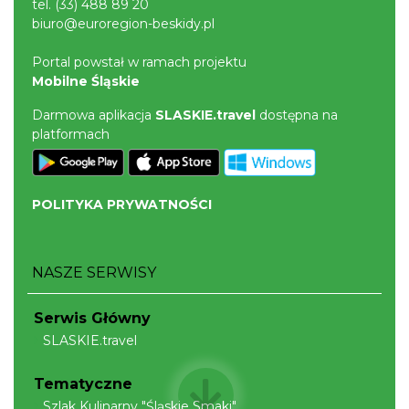
tel.
(33) 488 89 20
biuro@euroregion-beskidy.pl
Portal powstał w ramach projektu
Mobilne Śląskie
Darmowa aplikacja
SLASKIE.travel
dostępna na
platformach
POLITYKA PRYWATNOŚCI
NASZE SERWISY
Serwis Główny
SLASKIE.travel
Tematyczne
Szlak Kulinarny "Śląskie Smaki"