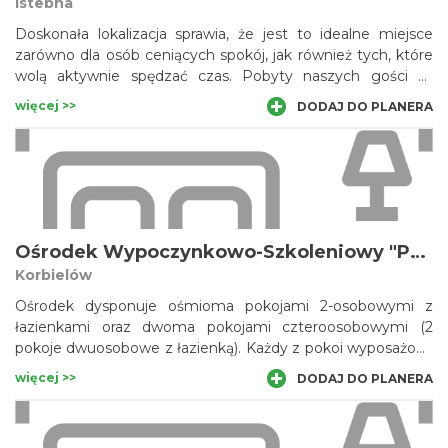
Istebna
Doskonała lokalizacja sprawia, że jest to idealne miejsce
zarówno dla osób ceniących spokój, jak również tych, które
wolą aktywnie spędzać czas. Pobyty naszych gości są
urozmaicane atrakcjami rekreacyjnymi i rozrywkowymi.
więcej >>
DODAJ DO PLANERA
Ośrodek Wypoczynkowo-Szkoleniowy "Potok"
Korbielów
Ośrodek dysponuje ośmioma pokojami 2-osobowymi z
łazienkami oraz dwoma pokojami czteroosobowymi (2
pokoje dwuosobowe z łazienką). Każdy z pokoi wyposażony
jest w nowe i wyjątkowo wygodne łóżka, szafę, telewizor
więcej >>
DODAJ DO PLANERA
oraz balkon. W łazienkach oprócz toalety, umywalki znajdą
Państwo również wygodne kabiny prysznicowe. Do
dyspozycji naszych szanownych gości pozostaje